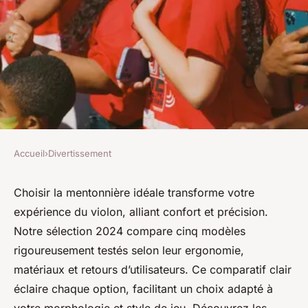
Accueil
›
Divertissement
DIVERTISSEMENT
Top 5 mentonnières pour
Choisir la mentonnière idéale transforme votre
expérience du violon, alliant confort et précision.
violon : notre comparatif
Notre sélection 2024 compare cinq modèles
essentiel
rigoureusement testés selon leur ergonomie,
matériaux et retours d’utilisateurs. Ce comparatif clair
Nathan
•
17 février 2026
•
5 min de lecture
éclaire chaque option, facilitant un choix adapté à