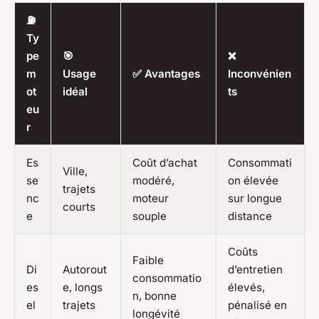
⛽
Ty
pe
🎯
❌
m
Usage
✅ Avantages
Inconvénien
ot
idéal
ts
eu
r
Es
Coût d’achat
Consommati
Ville,
se
modéré,
on élevée
trajets
nc
moteur
sur longue
courts
e
souple
distance
Coûts
Faible
Di
Autorout
d’entretien
consommatio
es
e, longs
élevés,
n, bonne
el
trajets
pénalisé en
longévité