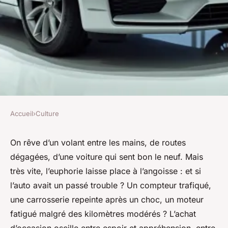
Accueil
›
Culture
CULTURE
Optimiser votre choix de
On rêve d’un volant entre les mains, de routes
dégagées, d’une voiture qui sent bon le neuf. Mais
véhicules d'occasion en toute
très vite, l’euphorie laisse place à l’angoisse : et si
confiance
l’auto avait un passé trouble ? Un compteur trafiqué,
une carrosserie repeinte après un choc, un moteur
Dinaïs
•
13/05/2026 20:40
•
12 min de lecture
fatigué malgré des kilomètres modérés ? L’achat