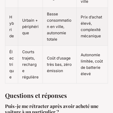
ville
Basse
H
Prix d’achat
Urbain +
consommatio
yb
élevé,
périphéri
n en ville,
ri
complexité
que
autonomie
de
mécanique
totale
Él
Courts
Autonomie
ec
trajets,
Coût d’usage
limitée, coût
tri
recharg
très bas, zéro
de batterie
qu
e
émission
élevé
e
régulière
Questions et réponses
Puis-je me rétracter après avoir acheté une
voiture à un particulier ?