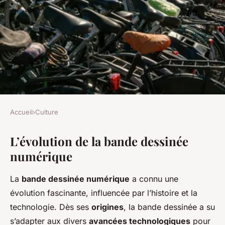
Accueil
›
Culture
CULTURE
L’évolution de la bande dessinée
L'Ère Révolutionnaire de la
numérique
Bande Dessinée Numérique :
Plongée dans le Futur
La
bande dessinée numérique
a connu une
évolution fascinante, influencée par l’histoire et la
Nathan
•
21 février 2025
•
5 min de lecture
technologie. Dès ses
origines
, la bande dessinée a su
s’adapter aux divers
avancées technologiques
pour