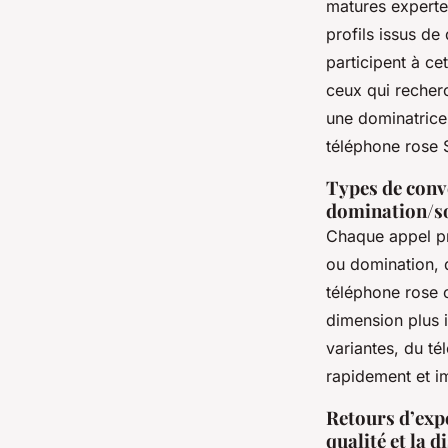
matures experte
profils issus d
participent à c
ceux qui recherc
une dominatrice,
téléphone rose 
Types de conve
domination/so
Chaque appel pr
ou domination, 
téléphone rose 
dimension plus 
variantes, du t
rapidement et im
Retours d’expé
qualité et la 