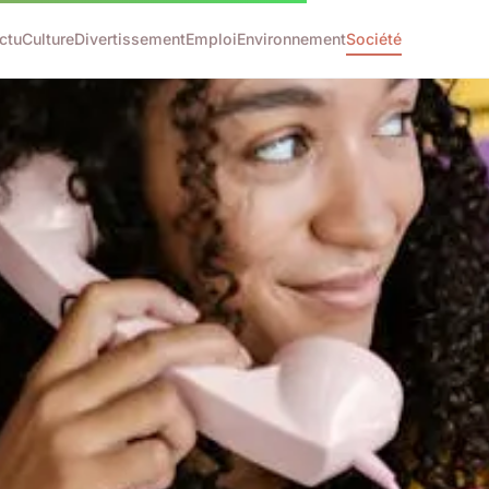
ctu
Culture
Divertissement
Emploi
Environnement
Société