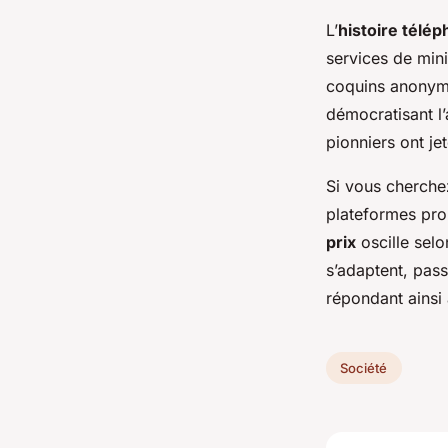
L’
histoire télé
services de mini
coquins anonym
démocratisant l
pionniers ont j
Si vous cherche
plateformes pro
prix
oscille selo
s’adaptent, pas
répondant ainsi 
Société