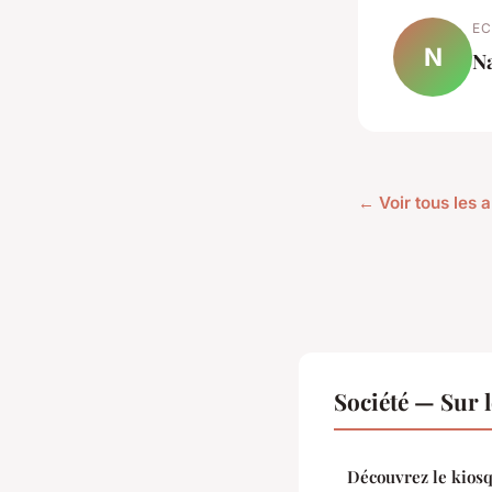
EC
N
N
← Voir tous les a
Société — Sur 
Découvrez le kiosq