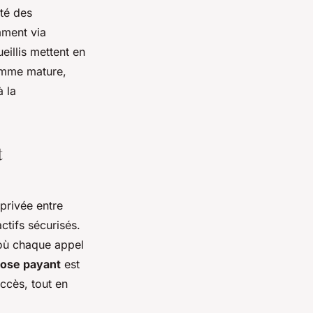
ité des
mment via
illis mettent en
femme mature,
à la
t
privée entre
ctifs sécurisés.
 où chaque appel
ose payant
est
accès, tout en