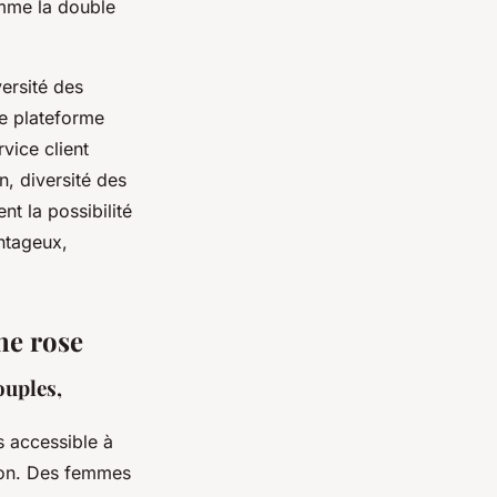
omme la double
versité des
ne plateforme
vice client
n, diversité des
nt la possibilité
antageux,
.
ne rose
ouples,
s accessible à
tion. Des femmes