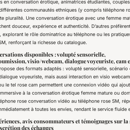
s en conversation érotique, animatrices étudiantes, couples
e différentes communautés ethniques (y compris téléphone r
ette pluralité. Une conversation érotique avec une femme ma
hent douceur, expérience et authenticité. D’autres préfèrent
 explorant le rôle dominatrice au téléphone ou les pratiqu
SM, renforçant la richesse du catalogue.
rsations disponibles : volupté sensorielle,
umission, visio/webcam, dialogue voyeuriste, cam e
opose des formats adaptés : volupté sensorielle, scénario
dialogue voyeuriste, mais aussi interaction en visio webc
ou le tel rose cam permettent une connexion vidéo qui ajou
immersive à la conversation érotique femme mature ou dom
éléphone rose conversation vidéo au téléphone rose SM, ré
médiatement à toutes les envies, rendant le service fluide et
riences, avis consommateurs et témoignages sur la s
discrétion des échanges