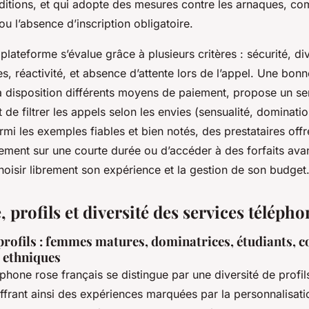
onditions, et qui adopte des mesures contre les arnaques, c
 ou l’absence d’inscription obligatoire.
 plateforme s’évalue grâce à plusieurs critères : sécurité, di
ces, réactivité, et absence d’attente lors de l’appel. Une bon
 disposition différents moyens de paiement, propose un ser
t de filtrer les appels selon les envies (sensualité, dominatio
armi les exemples fiables et bien notés, des prestataires offre
tement sur une courte durée ou d’accéder à des forfaits av
oisir librement son expérience et la gestion de son budget
 profils et diversité des services télépho
profils : femmes matures, dominatrices, étudiants, c
ethniques
éphone rose français se distingue par une diversité de profil
ffrant ainsi des expériences marquées par la personnalisa