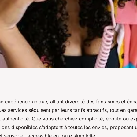
éduisants et tarifs
ne expérience unique, alliant diversité des fantasmes et éch
es services séduisent par leurs tarifs attractifs, tout en gar
et authenticité. Que vous cherchiez complicité, écoute ou ex
tions disponibles s’adaptent à toutes les envies, proposant u
 sensoriel, accessible en toute simplicité.