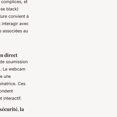
 complices, et
ose black)
ture convient à
 interagir avec
es associées au
n direct
 de soumission
am. La webcam
te une
inatrice. Ces
pondent
 interactif.
écurité, la