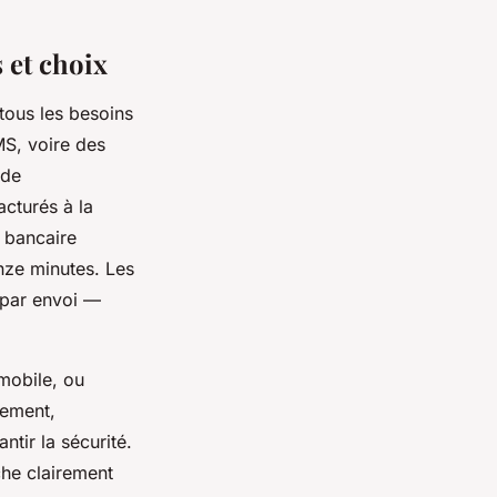
s et choix
tous les besoins
MS, voire des
ode
cturés à la
e bancaire
nze minutes. Les
 par envoi —
mobile, ou
vement,
ntir la sécurité.
che clairement