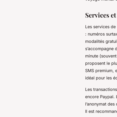
Nathan
•
24 mai 2025
•
4 min de lecture
Services et
Les services de
: numéros surta
modalités gratui
s’accompagne de
minute (souvent 
proposent le pl
SMS premium, eu
idéal pour les é
Les transactions
encore Paypal. 
l’anonymat des d
Il est recommand