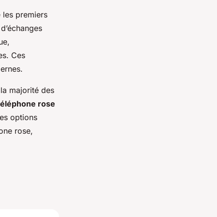
 les premiers
s d’échanges
ue,
es. Ces
dernes.
la majorité des
téléphone rose
Les options
one rose,