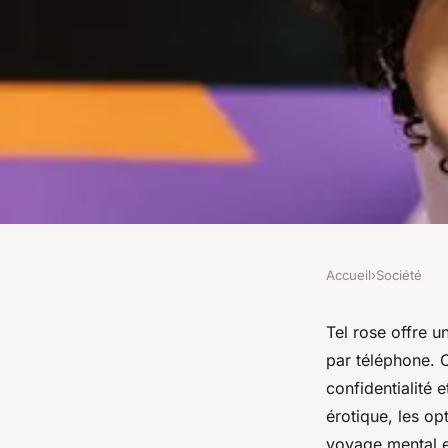
Accueil
›
Société
SOCIÉTÉ
Tel rose : services s
Tel rose offre u
par téléphone. C
attractifs
confidentialité 
érotique, les op
voyage mental et