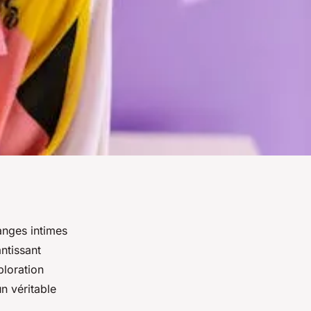
anges intimes
antissant
ploration
n véritable