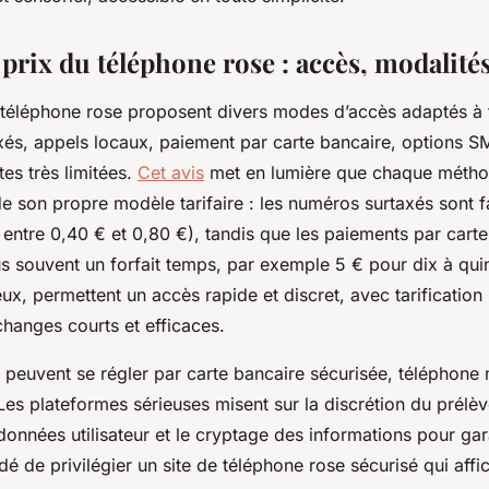
 prix du téléphone rose : accès, modalité
 téléphone rose proposent divers modes d’accès adaptés à 
xés, appels locaux, paiement par carte bancaire, options S
tes très limitées.
Cet avis
met en lumière que chaque méth
 son propre modèle tarifaire : les numéros surtaxés sont fa
entre 0,40 € et 0,80 €), tandis que les paiements par cart
us souvent un forfait temps, par exemple 5 € pour dix à qui
x, permettent un accès rapide et discret, avec tarification
changes courts et efficaces.
 peuvent se régler par carte bancaire sécurisée, téléphone 
Les plateformes sérieuses misent sur la discrétion du prélè
onnées utilisateur et le cryptage des informations pour gara
é de privilégier un site de téléphone rose sécurisé qui affi